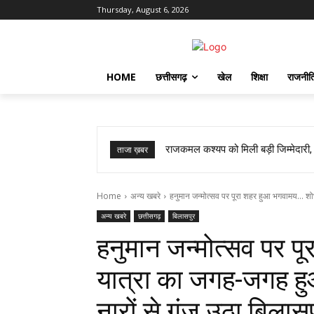
Thursday, August 6, 2026
HOME
छत्तीसगढ़
खेल
शिक्षा
राजनीत
राजकमल कश्यप को मिली बड़ी जिम्मेदारी,
ताजा ख़बर
Home
अन्य खबरे
हनुमान जन्मोत्सव पर पूरा शहर हुआ भगवामय... श
अन्य खबरे
छत्तीसगढ़
बिलासपुर
हनुमान जन्मोत्सव पर 
यात्रा का जगह-जगह हु
नारों से गूंज उठा बिला