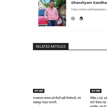
Ghanshyam Gandha
https://www.rajdhanignews
RELATED ARTICLES
अन्य खबरे
अन्य खबरे
राजकमल कश्यप को मिली बड़ी जिम्मेदारी, बने
देखिए LIVE VI
तखतपुर मंडल प्रभारी…
घंटों नोचता रहा
ग्रामीण, गांव म