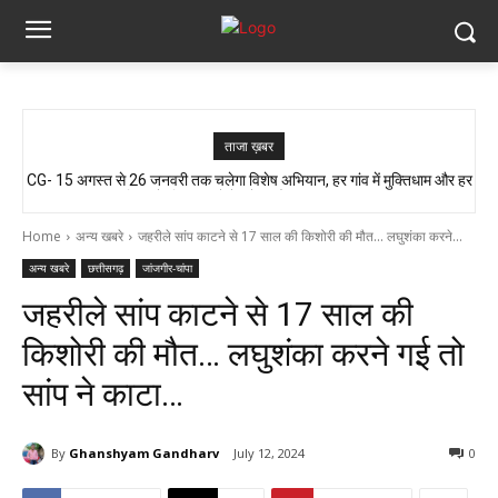
ताजा ख़बर
CG- 15 अगस्त से 26 जनवरी तक चलेगा विशेष अभियान, हर गांव में मुक्तिधाम और हर
आजादी के जश्न की तैयारी, लेकिन यहां लोग बूंद-बूंद पानी को तरसे..!! ग्रामीण बोले- अगर
बालिका के लिए स्कूलों में बनेगा शौचालय, मुख्यमंत्री...
मौत हुई तो जिम्मेदार कौन?”
Home
अन्य खबरे
जहरीले सांप काटने से 17 साल की किशोरी की मौत... लघुशंका करने...
अन्य खबरे
छत्तीसगढ़
जांजगीर-चांपा
जहरीले सांप काटने से 17 साल की
किशोरी की मौत… लघुशंका करने गई तो
सांप ने काटा…
By
Ghanshyam Gandharv
July 12, 2024
0