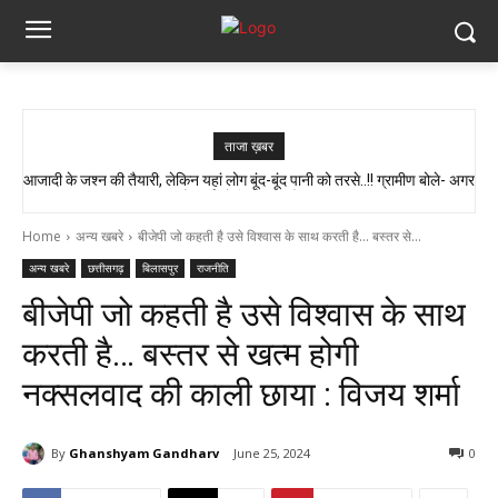
ताजा ख़बर
आजादी के जश्न की तैयारी, लेकिन यहां लोग बूंद-बूंद पानी को तरसे..!! ग्रामीण बोले- अगर
AAP सांसद को मिला कांग्रेस विधायक अटल श्रीवास्तव का साथ, बोले- केंद्र में नीति
बनती है, छत्तीसगढ़ में सिर्फ इंप्लीमेंटेशन होता है…
मौत हुई तो जिम्मेदार कौन?”
Home
अन्य खबरे
बीजेपी जो कहती है उसे विश्वास के साथ करती है... बस्तर से...
अन्य खबरे
छत्तीसगढ़
बिलासपुर
राजनीति
बीजेपी जो कहती है उसे विश्वास के साथ
करती है… बस्तर से खत्म होगी
नक्सलवाद की काली छाया : विजय शर्मा
By
Ghanshyam Gandharv
June 25, 2024
0