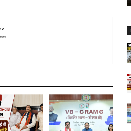
rv
.com