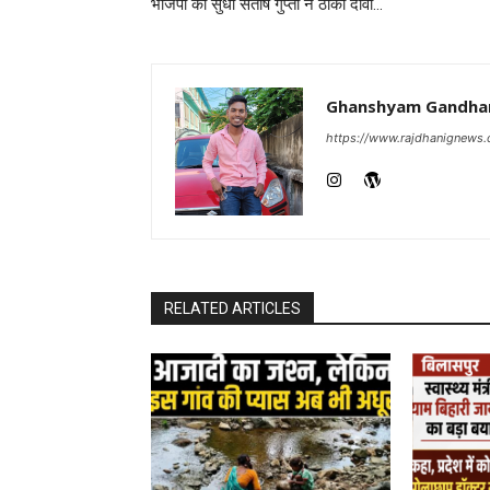
भाजपा की सुधा संतोष गुप्ता ने ठोका दावा…
Ghanshyam Gandha
https://www.rajdhanignews
RELATED ARTICLES