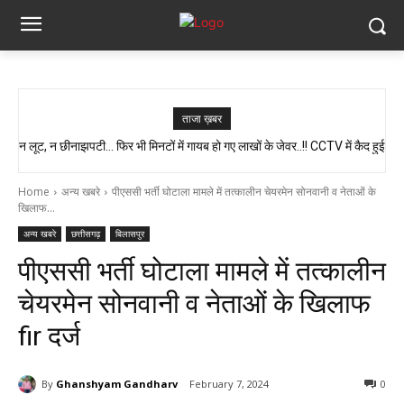
ताजा ख़बर
न लूट, न छीनाझपटी… फिर भी मिनटों में गायब हो गए लाखों के जेवर..!! CCTV में कैद हुई
स्वास्थ्य मंत्री श्याम बिहारी जायसवाल का बड़ा बयान, कहा- प्रदेश में कोई भी झोलाछाप
पूरी चाल…
डॉक्टर नहीं है…
Home
अन्य खबरे
पीएससी भर्ती घोटाला मामले में तत्कालीन चेयरमेन सोनवानी व नेताओं के
खिलाफ...
अन्य खबरे
छत्तीसगढ़
बिलासपुर
पीएससी भर्ती घोटाला मामले में तत्कालीन
चेयरमेन सोनवानी व नेताओं के खिलाफ
fir दर्ज
By
Ghanshyam Gandharv
February 7, 2024
0