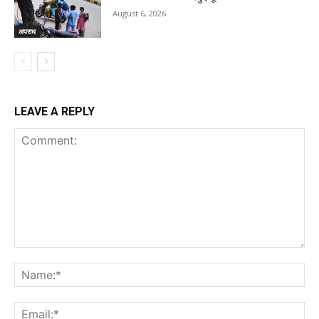
August 6, 2026
अपराध
LEAVE A REPLY
Comment:
Na
Ema