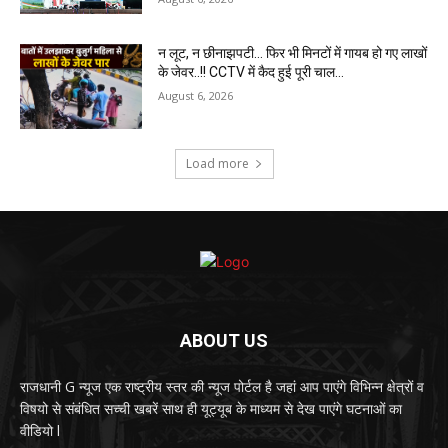
न लूट, न छीनाझपटी… फिर भी मिनटों में गायब हो गए लाखों
के जेवर..!! CCTV में कैद हुई पूरी चाल…
August 6, 2026
Load more
ABOUT US
राजधानी G न्यूज एक राष्ट्रीय स्तर की न्यूज पोर्टल है जहां आप पाएंगे विभिन्न क्षेत्रों व
विषयो से संबंधित सच्ची खबरें साथ ही यूट्यूब के माध्यम से देख पाएंगे घटनाओं का
वीडियो l