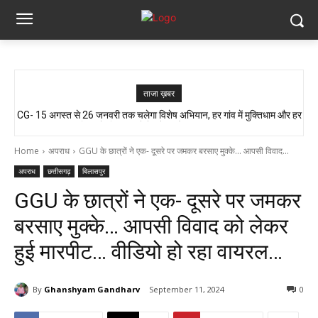
ताजा ख़बर
CG- 15 अगस्त से 26 जनवरी तक चलेगा विशेष अभियान, हर गांव में मुक्तिधाम और हर
आजादी के जश्न की तैयारी, लेकिन यहां लोग बूंद-बूंद पानी को तरसे..!! ग्रामीण बोले- अगर
बालिका के लिए स्कूलों में बनेगा शौचालय, मुख्यमंत्री...
मौत हुई तो जिम्मेदार कौन?”
Home
अपराध
GGU के छात्रों ने एक- दूसरे पर जमकर बरसाए मुक्के... आपसी विवाद...
अपराध
छत्तीसगढ़
बिलासपुर
GGU के छात्रों ने एक- दूसरे पर जमकर
बरसाए मुक्के… आपसी विवाद को लेकर
हुई मारपीट… वीडियो हो रहा वायरल…
By
Ghanshyam Gandharv
September 11, 2024
0