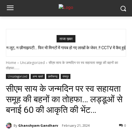
ताजा ख़बर
न लूट, न छीनाझपटी… फिर भी मिनटों में गायब हो गए लाखों के जेवर..!! CCTV में कैद हुई
स्वास्थ्य मंत्री श्याम बिहारी जायसवाल का बड़ा बयान, कहा- प्रदेश में कोई भी झोलाछाप
पूरी चाल…
डॉक्टर नहीं है…
Home
Uncategorized
सीएम साय के जन्मदिन पर स्व सहायता समूह की बहनों का
तोहफा......
Uncategorized
अन्य खबरे
छत्तीसगढ़
रायपुर
सीएम साय के जन्मदिन पर स्व सहायता
समूह की बहनों का तोहफा… लड्डूओं से
बनाई 60 की आकृति की भेंट…
By
Ghanshyam Gandharv
February 21, 2024
0