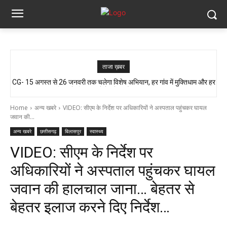
ताजा ख़बर
CG- 15 अगस्त से 26 जनवरी तक चलेगा विशेष अभियान, हर गांव में मुक्तिधाम और हर
आजादी के जश्न की तैयारी, लेकिन यहां लोग बूंद-बूंद पानी को तरसे..!! ग्रामीण बोले- अगर
बालिका के लिए स्कूलों में बनेगा शौचालय, मुख्यमंत्री...
मौत हुई तो जिम्मेदार कौन?”
Home
अन्य खबरे
VIDEO: सीएम के निर्देश पर अधिकारियों ने अस्पताल पहुंचकर घायल
जवान की...
अन्य खबरे
छत्तीसगढ़
बिलासपुर
स्वास्थ्य
VIDEO: सीएम के निर्देश पर
अधिकारियों ने अस्पताल पहुंचकर घायल
जवान की हालचाल जाना… बेहतर से
बेहतर इलाज करने दिए निर्देश…