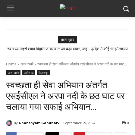
ताजा ख़बर
स्वास्थ्य मंत्री श्याम बिहारी जायसवाल का बड़ा बयान, कहा- प्रदेश में कोई भी झोलाछाप
सांप ने काटा तो उसे गले में डाल लिया, फिर 14 KM बाइक दौड़ाकर पहुंचा अस्पताल
डॉक्टर नहीं है…
Home
अन्य खबरे
स्वच्छता ही सेवा अभियान अंतर्गत एसईसीएल ने अरपा नदी के छठ घाट...
अन्य खबरे
छत्तीसगढ़
बिलासपुर
स्वच्छता ही सेवा अभियान अंतर्गत
एसईसीएल ने अरपा नदी के छठ घाट पर
चलाया गया सफाई अभियान…
By
Ghanshyam Gandharv
September 29, 2024
0