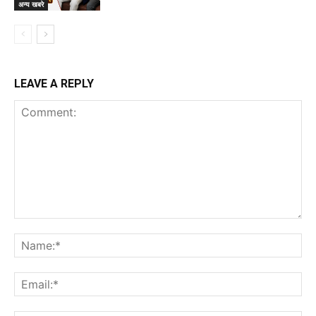
अन्य खबरे
LEAVE A REPLY
Comment:
Na
Ema